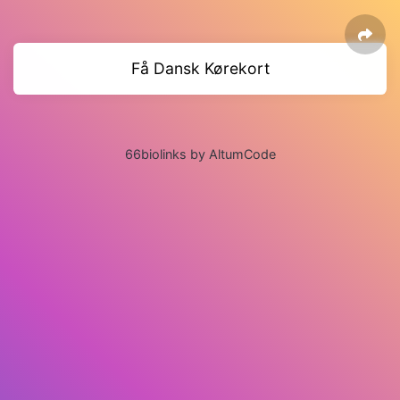
Få Dansk Kørekort
66biolinks by AltumCode