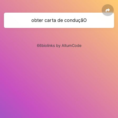
obter carta de conduçãO
66biolinks by AltumCode