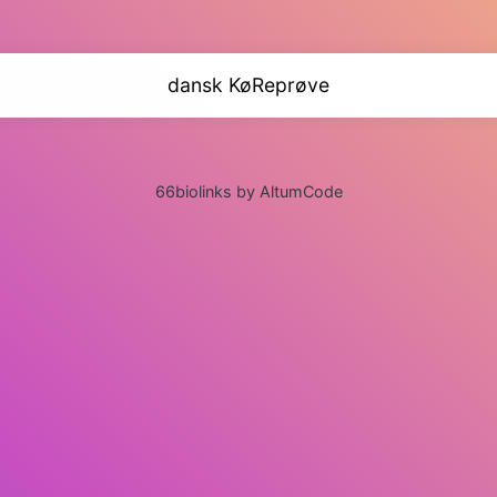
dansk KøReprøve
66biolinks by AltumCode