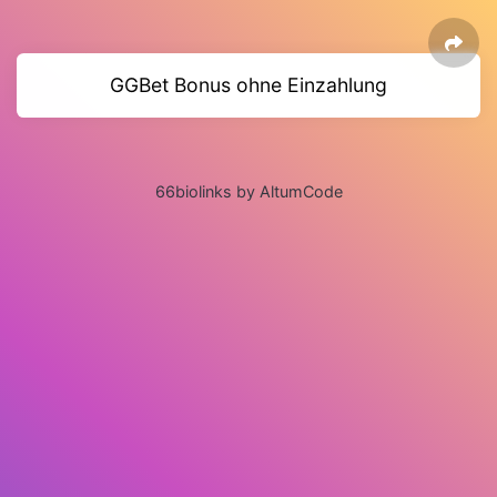
GGBet Bonus ohne Einzahlung
66biolinks by AltumCode