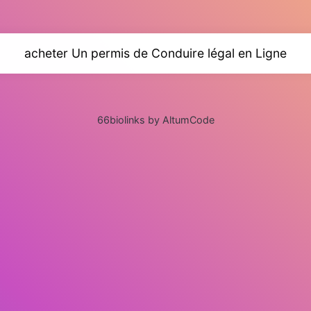
acheter Un permis de Conduire légal en Ligne
66biolinks by AltumCode