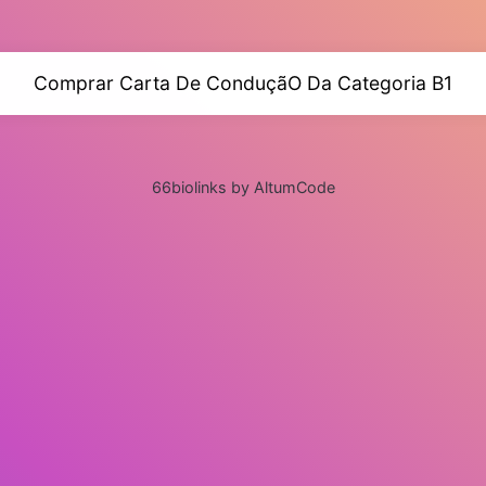
Comprar Carta De ConduçãO Da Categoria B1
66biolinks by AltumCode