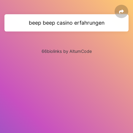
beep beep casino erfahrungen
66biolinks by AltumCode