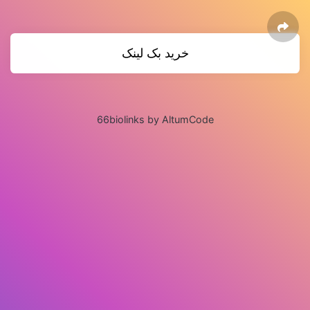
خرید بک لینک
66biolinks by AltumCode