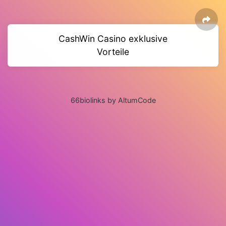
CashWin Casino exklusive
Vorteile
66biolinks by AltumCode