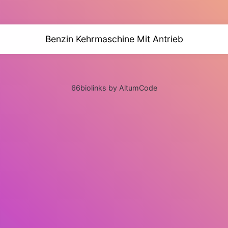
Benzin Kehrmaschine Mit Antrieb
66biolinks by AltumCode