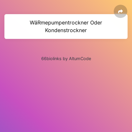
WäRmepumpentrockner Oder
Kondenstrockner
66biolinks by AltumCode