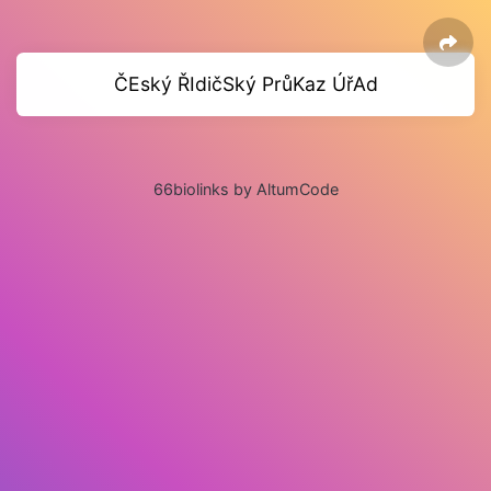
ČEský ŘIdičSký PrůKaz ÚřAd
66biolinks by AltumCode