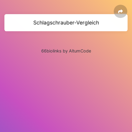
Schlagschrauber-Vergleich
66biolinks by AltumCode