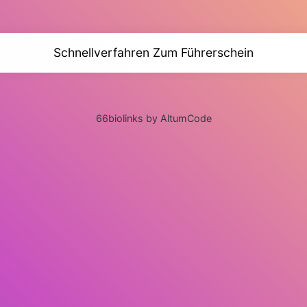
Schnellverfahren Zum Führerschein
66biolinks by AltumCode