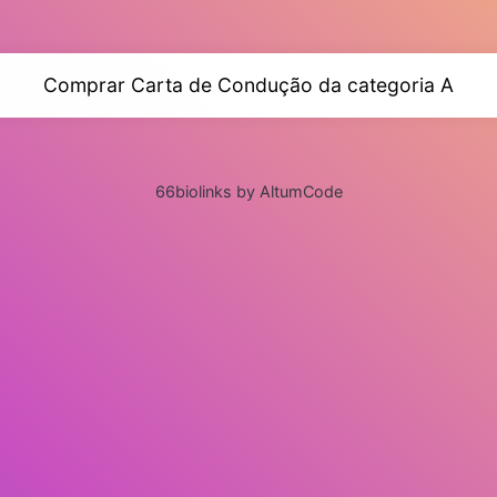
Comprar Carta de Condução da categoria A
66biolinks by AltumCode